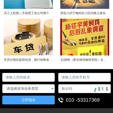
员工入职第二天就受工伤公司两个月后才办理参保这样的“补救”管用吗？案情简介2023年2月初，孔某入职A公司，次日便受工伤，在医院接受治疗至6月底。经鉴定，孔某为十级伤残。2023年6月初，人社部门对孔某作出《认定工伤决定书》。随后孔某提起劳动仲裁，请求用人单位支付一次性伤残补助金。仲裁认为，用人单位已为劳动者购买工伤保险，劳动者要求支付一次性伤残补助金的仲裁请求应当向社保基金管理局申请，故仲裁不予......
原告小武于晚间在小区内骑儿童自行车与被告常某驾驶的电动三轮车发生碰撞，致使小武受伤且自行车损坏。事发后，小武及其法定代理人与被告多次协商未果，遂诉至法院请求得到赔偿。菏泽经济开发区人民法院经审理后认为，被告常某驾驶电动三轮车，与骑儿童自行车的小武在小区内主干道发生碰撞一案事实清楚。小武作为一名年仅7岁的未成年人，骑儿童自行车由小道汇入主路时车速较快，致使在主路行驶的常某躲闪不及，并且事故发生时小武......
车贷分期后提前结清，银行按剩余未摊本金9%收取违约金，借款人以条款无效、标准过高诉至法院，能否得到支持？近日，株洲市天元区法院审理了这起案件。（图源网络 侵删）基本案情2025年2月4日，李四（化名）与某银行分行签订汽车分期借款合同，约定借款46万元、分期60期偿还，按等本等息方式还款；合同明确提前还款违约金按剩余未摊本金9%收取，提前还款申请无法撤销，正常还款满24期提前还款可免收违约金。相关条......
文|胡炜（新京报传媒研究院）近日，《经济参考报》的一篇关于婴幼儿纸尿裤的调查报道引爆舆论。涉事品牌、检测机构、行业协会先后发声，各方说法相互矛盾，公众焦虑情绪持续发酵。当事件陷入“罗生门”时，有一种声音悄然流传：媒体盯着问题不放，是在刻意挑刺，就是“找茬”。真是这样吗？中国行业报协会于6月23日公开发声，明确支持《经济参考报》的舆论监督行为，并呼吁社会各界支持媒体监督，推动行业规范与治理升级。 0......
010 -53317369
立即报名