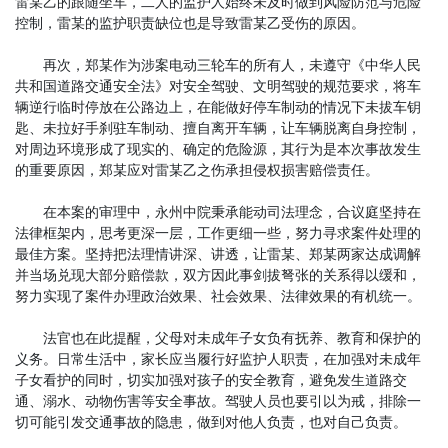
雷某乙的跟随坐车，二人的监护人始终未及时做到风险防范与危险
控制，雷某的监护职责缺位也是导致雷某乙受伤的原因。
再次，郑某作为涉案电动三轮车的所有人，未遵守《中华人民
共和国道路交通安全法》对安全驾驶、文明驾驶的规范要求，将车
辆逆行临时停放在公路边上，在能做好停车制动的情况下未拔车钥
匙、未拉好手刹驻车制动、擅自离开车辆，让车辆脱离自身控制，
对周边环境形成了现实的、确定的危险源，其行为是本次事故发生
的重要原因，郑某应对雷某乙之伤承担侵权损害赔偿责任。
在本案的审理中，永州中院秉承能动司法理念，合议庭坚持在
法律框架内，思考更深一层，工作更细一些，努力寻求案件处理的
最佳方案。坚持把法理情讲深、讲透，让雷某、郑某两家达成调解
并当场兑现大部分赔偿款，双方因此事剑拔弩张的关系得以缓和，
努力实现了案件办理政治效果、社会效果、法律效果的有机统一。
法官也在此提醒，父母对未成年子女负有抚养、教育和保护的
义务。日常生活中，家长应当履行好监护人职责，在加强对未成年
子女看护的同时，切实加强对孩子的安全教育，避免发生道路交
通、溺水、动物伤害等安全事故。驾驶人员也要引以为戒，排除一
切可能引发交通事故的隐患，做到对他人负责，也对自己负责。