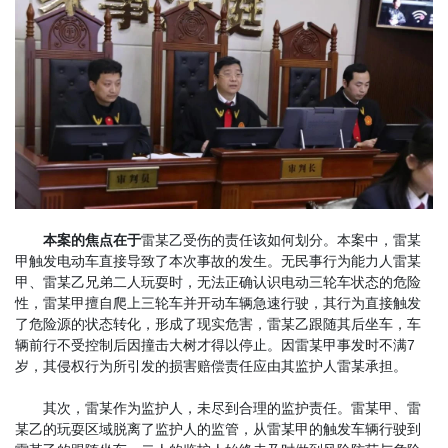
本案的焦点在于
雷某乙受伤的责任该如何划分。本案中，雷某
甲触发电动车直接导致了本次事故的发生。无民事行为能力人雷某
甲、雷某乙兄弟二人玩耍时，无法正确认识电动三轮车状态的危险
性，雷某甲擅自爬上三轮车并开动车辆急速行驶，其行为直接触发
了危险源的状态转化，形成了现实危害，雷某乙跟随其后坐车，车
辆前行不受控制后因撞击大树才得以停止。因雷某甲事发时不满7
岁，其侵权行为所引发的损害赔偿责任应由其监护人雷某承担。
其次，雷某作为监护人，未尽到合理的监护责任。雷某甲、雷
某乙的玩耍区域脱离了监护人的监管，从雷某甲的触发车辆行驶到