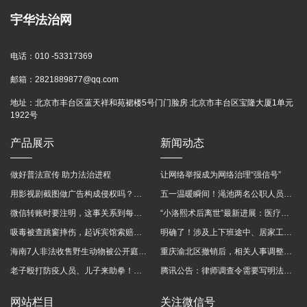
宇华法治网
电话：
010 -53317369
邮箱：
2821889877@qq.com
地址：
北京市丰台区蓝天祥和苑裙楼5号门门脸房 北京市丰台区宝隆大厦1单元
1922号
产品展示
新闻动态
做好普法宣传 助力法治进程
让网络举报成为网络治理“强信号”
用影视剧截图做广告构成侵权吗？法院这样判
五一温暖瞬间！渑池两名公职人员，路遇车祸挺身而出
微信转账时要注明，这事关系到每个人……
“小洛熙术后离世”最新进展：医疗事故鉴定已启动
吸毒被查跳窗摔伤，起诉宾馆索赔，法院这样判！
明确了！涉及上下班途中、居家工作等，这些情形可认定工伤→
海南7人非法收售野生动物被公开庭审 涉案金额2100多万
重庆渝北区撤销后，相关人事调整再披露
老子殴打防疫人员、儿子来助拳！均被判刑
腾讯公告：律师调查令需要写明法官手机号，2025年12月31日后施行
网站栏目
关注微信号