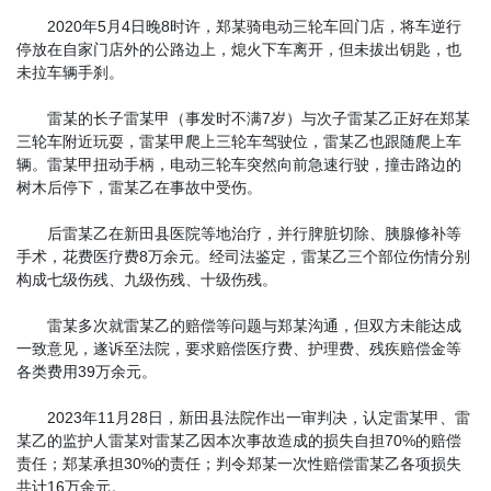
2020年5月4日晚8时许，郑某骑电动三轮车回门店，将车逆行
停放在自家门店外的公路边上，熄火下车离开，但未拔出钥匙，也
未拉车辆手刹。
雷某的长子雷某甲（事发时不满7岁）与次子雷某乙正好在郑某
三轮车附近玩耍，雷某甲爬上三轮车驾驶位，雷某乙也跟随爬上车
辆。雷某甲扭动手柄，电动三轮车突然向前急速行驶，撞击路边的
树木后停下，雷某乙在事故中受伤。
后雷某乙在新田县医院等地治疗，并行脾脏切除、胰腺修补等
手术，花费医疗费8万余元。经司法鉴定，雷某乙三个部位伤情分别
构成七级伤残、九级伤残、十级伤残。
雷某多次就雷某乙的赔偿等问题与郑某沟通，但双方未能达成
一致意见，遂诉至法院，要求赔偿医疗费、护理费、残疾赔偿金等
各类费用39万余元。
2023年11月28日，新田县法院作出一审判决，认定雷某甲、雷
某乙的监护人雷某对雷某乙因本次事故造成的损失自担70%的赔偿
责任；郑某承担30%的责任；判令郑某一次性赔偿雷某乙各项损失
共计16万余元。