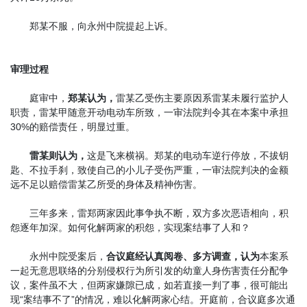
郑某不服，向永州中院提起上诉。
审理过程
庭审中，
郑某认为，
雷某乙受伤主要原因系雷某未履行监护人
职责，雷某甲随意开动电动车所致，一审法院判令其在本案中承担
30%的赔偿责任，明显过重。
雷某则认为，
这是飞来横祸。郑某的电动车逆行停放，不拔钥
匙、不拉手刹，致使自己的小儿子受伤严重，一审法院判决的金额
远不足以赔偿雷某乙所受的身体及精神伤害。
三年多来，雷郑两家因此事争执不断，双方多次恶语相向，积
怨逐年加深。如何化解两家的积怨，实现案结事了人和？
永州中院受案后，
合议庭经认真阅卷、多方调查，认为
本案系
一起无意思联络的分别侵权行为所引发的幼童人身伤害责任分配争
议，案件虽不大，但两家嫌隙已成，如若直接一判了事，很可能出
现“案结事不了”的情况，难以化解两家心结。开庭前，合议庭多次通