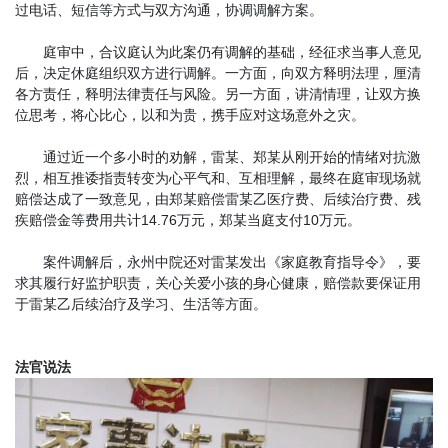
过电话、短信等方式与双方沟通，协调调解方案。
庭审中，合议庭认为此案仍有调解的基础，经征求当事人意见
后，决定休庭组织双方进行调解。一方面，向双方释明法理，厘清
各方责任，释明法律责任与风险。另一方面，讲清情理，让双方换
位思考，将心比心，以和为贵，携手应对这场意外之灾。
通过近一个多小时的劝解，雷某、郑某从刚开始的情绪对抗激
烈，相互推诿指责转变为心平气和、互相理解，最终在庭审现场就
赔偿达成了一致意见，由郑某赔偿雷某乙医疗费、后续治疗费、残
疾赔偿金等费用共计14.76万元，郑某当庭支付10万元。
案件调解后，永州中院还对雷某发出《家庭教育指导令》，要
求其履行好监护职责，关心关爱小孩的身心健康，赔偿款要保证用
于雷某乙后续治疗及学习、生活等方面。
法官说法