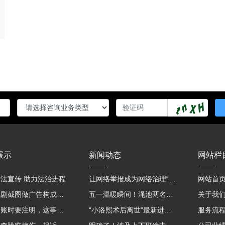
展示
新闻动态
网站栏
法宣传 助力法治进程
让网络举报成为网络治理“强信号”
网站首
用影视剧截图做广告构成侵权吗？法院这样判
五一温暖瞬间！渑池两名公职人员，路遇车祸挺身而出
关于我
微信转账时要注明，这事关系到每个人……
“小洛熙术后离世”最新进展：医疗事故鉴定已启动
服务流