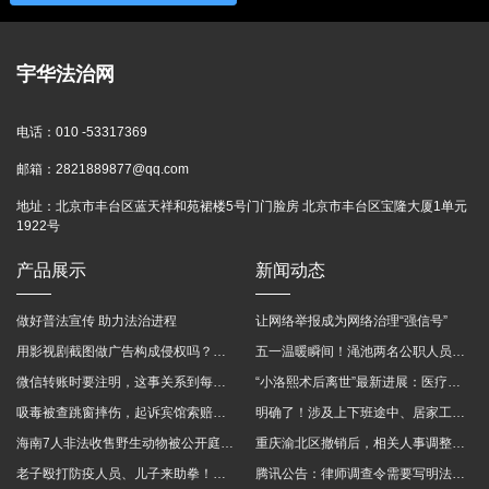
宇华法治网
电话：
010 -53317369
邮箱：
2821889877@qq.com
地址：
北京市丰台区蓝天祥和苑裙楼5号门门脸房 北京市丰台区宝隆大厦1单元
1922号
产品展示
新闻动态
做好普法宣传 助力法治进程
让网络举报成为网络治理“强信号”
用影视剧截图做广告构成侵权吗？法院这样判
五一温暖瞬间！渑池两名公职人员，路遇车祸挺身而出
微信转账时要注明，这事关系到每个人……
“小洛熙术后离世”最新进展：医疗事故鉴定已启动
吸毒被查跳窗摔伤，起诉宾馆索赔，法院这样判！
明确了！涉及上下班途中、居家工作等，这些情形可认定工伤→
海南7人非法收售野生动物被公开庭审 涉案金额2100多万
重庆渝北区撤销后，相关人事调整再披露
老子殴打防疫人员、儿子来助拳！均被判刑
腾讯公告：律师调查令需要写明法官手机号，2025年12月31日后施行