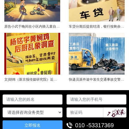
原告小武于晚间在小区内骑儿童自行车与被告常某驾驶的电动三轮车发生碰撞，致使小武受伤且自行车损坏。事发后，小武及其法定代理人与被告多次协商未果，遂诉至法院请求得到赔偿。菏泽经济开发区人民法院经审理后认为，被告常某驾驶电动三轮车，与骑儿童自行车的小武在小区内主干道发生碰撞一案事实清楚。小武作为一名年仅7岁的未成年人，骑儿童自行车由小道汇入主路时车速较快，致使在主路行驶的常某躲闪不及，并且事故发生时小武......
车贷分期后提前结清，银行按剩余未摊本金9%收取违约金，借款人以条款无效、标准过高诉至法院，能否得到支持？近日，株洲市天元区法院审理了这起案件。（图源网络 侵删）基本案情2025年2月4日，李四（化名）与某银行分行签订汽车分期借款合同，约定借款46万元、分期60期偿还，按等本等息方式还款；合同明确提前还款违约金按剩余未摊本金9%收取，提前还款申请无法撤销，正常还款满24期提前还款可免收违约金。相关条......
文|胡炜（新京报传媒研究院）近日，《经济参考报》的一篇关于婴幼儿纸尿裤的调查报道引爆舆论。涉事品牌、检测机构、行业协会先后发声，各方说法相互矛盾，公众焦虑情绪持续发酵。当事件陷入“罗生门”时，有一种声音悄然流传：媒体盯着问题不放，是在刻意挑刺，就是“找茬”。真是这样吗？中国行业报协会于6月23日公开发声，明确支持《经济参考报》的舆论监督行为，并呼吁社会各界支持媒体监督，推动行业规范与治理升级。 0......
快递员派件途中发生交通事故交警部门认定全责公司赔付93万余元后一纸诉状向快递员全额追偿交通事故全责是否等同于法律上的重大过失用人单位赔付后能否向员工追偿基本案情快递员张某与某服务外包有限公司存在劳动关系。某日，张某派送快递途经施工路段，现场围挡占据大半道路，张某驾驶快递三轮车紧贴施工围挡行驶，在行驶过程中与对向驾驶二轮摩托车的罗某发生碰撞引发事故，致罗某、卢某受伤及车辆受损，卢某伤情严重。交警部门......
010 -53317369
立即报名