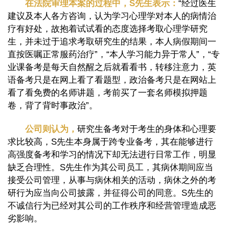
在法院审理本案的过程中，S先生表示：
“经过医生
建议及本人各方咨询，认为学习心理学对本人的病情治
疗有好处，故抱着试试看的态度选择考取心理学研究
生，并未过于追求考取研究生的结果，本人病假期间一
直按医嘱正常服药治疗”，“本人学习能力异于常人”，“专
业课备考是每天自然醒之后就看看书，转移注意力，英
语备考只是在网上看了看题型，政治备考只是在网站上
看了看免费的名师讲题，考前买了一套名师模拟押题
卷，背了背时事政治”。
公司则认为，
研究生备考对于考生的身体和心理要
求比较高，S先生本身属于跨专业备考，其在能够进行
高强度备考和学习的情况下却无法进行日常工作，明显
缺乏合理性。S先生作为其公司员工，其病休期间应当
接受公司管理，从事与病休相关的活动，病休之外的考
研行为应当向公司披露，并征得公司的同意。S先生的
不诚信行为已经对其公司的工作秩序和经营管理造成恶
劣影响。