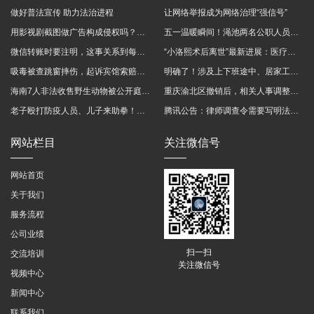
做好普法宣传 助力法治进程
让网络举报成为网络治理“强信号”
用影视剧截图做广告构成侵权吗？法院这样判
五一温暖瞬间！渑池两名公职人员，路遇车祸挺身而出
微信转账时要注明，这事关系到每个人……
“小洛熙术后离世”最新进展：医疗事故鉴定已启动
吸毒被查跳窗摔伤，起诉宾馆索赔，法院这样判！
明确了！涉及上下班途中、居家工作等，这些情形可认定工伤→
海南7人非法收售野生动物被公开庭审 涉案金额2100多万
重庆渝北区撤销后，相关人事调整再披露
老子殴打防疫人员、儿子来助拳！均被判刑
腾讯公告：律师调查令需要写明法官手机号，2025年12月31日后施行
网站栏目
关注微信号
网站首页
关于我们
服务流程
公司业绩
扫一扫
交流培训
关注微信号
视频中心
新闻中心
联系我们