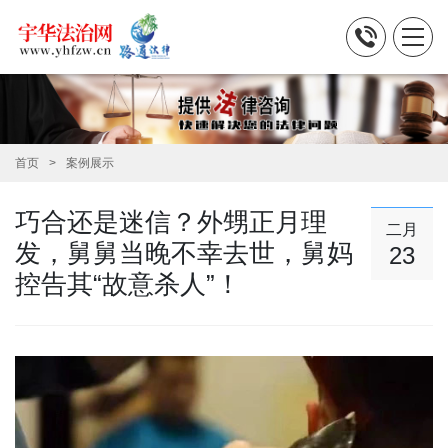
首页
案例展示
巧合还是迷信？外甥正月理
二月
发，舅舅当晚不幸去世，舅妈
23
控告其“故意杀人”！