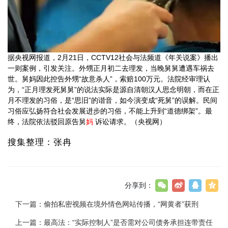
据央视网报道，2月21日，CCTV12社会与法频道《年关说案》播出
一则案例，引发关注。外甥正月初二去理发，当晚舅舅遭遇车祸去
世。舅妈因此控告外甥“故意杀人”，索赔100万元。法院经审理认
为，“正月理发死舅舅”的说法实际是源自清朝汉人思念明朝，而在正
月不理发的习俗，是“思旧”的谐音，如今演变成“死舅”的误解。民间
习俗应弘扬符合社会发展进步的习俗，不能上升到“道德绑架”。最
终，法院依法驳回原告舅
妈
诉讼请求。（央视网）
搜集整理：张冉
分享到：
下一篇：
偷拍私密视频在境外情色网站传播，“网黄者”获刑
上一篇：
最高法：“实际控制人”是否需对公司债务承担连带责任