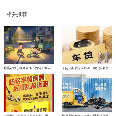
相关推荐
原告小武于晚间在小区内骑儿童自行车与被告常某驾驶的电动三轮车发生碰撞，致使小武受伤且自行车损坏。事发后，小武及其法定代理人与被告多次协商未果，遂诉至法院请求得到赔偿。菏泽经济开发区人民法院经审理后认为，被告常某驾驶电动三轮车，与骑儿童自行车的小武在小区内主干道发生碰撞一案事实清楚。小武作为一名年仅7岁的未成年人，骑儿童自行车由小道汇入主路时车速较快，致使在主路行驶的常某躲闪不及，并且事故发生时小武......
车贷分期后提前结清，银行按剩余未摊本金9%收取违约金，借款人以条款无效、标准过高诉至法院，能否得到支持？近日，株洲市天元区法院审理了这起案件。（图源网络 侵删）基本案情2025年2月4日，李四（化名）与某银行分行签订汽车分期借款合同，约定借款46万元、分期60期偿还，按等本等息方式还款；合同明确提前还款违约金按剩余未摊本金9%收取，提前还款申请无法撤销，正常还款满24期提前还款可免收违约金。相关条......
文|胡炜（新京报传媒研究院）近日，《经济参考报》的一篇关于婴幼儿纸尿裤的调查报道引爆舆论。涉事品牌、检测机构、行业协会先后发声，各方说法相互矛盾，公众焦虑情绪持续发酵。当事件陷入“罗生门”时，有一种声音悄然流传：媒体盯着问题不放，是在刻意挑刺，就是“找茬”。真是这样吗？中国行业报协会于6月23日公开发声，明确支持《经济参考报》的舆论监督行为，并呼吁社会各界支持媒体监督，推动行业规范与治理升级。 0......
快递员派件途中发生交通事故交警部门认定全责公司赔付93万余元后一纸诉状向快递员全额追偿交通事故全责是否等同于法律上的重大过失用人单位赔付后能否向员工追偿基本案情快递员张某与某服务外包有限公司存在劳动关系。某日，张某派送快递途经施工路段，现场围挡占据大半道路，张某驾驶快递三轮车紧贴施工围挡行驶，在行驶过程中与对向驾驶二轮摩托车的罗某发生碰撞引发事故，致罗某、卢某受伤及车辆受损，卢某伤情严重。交警部门......