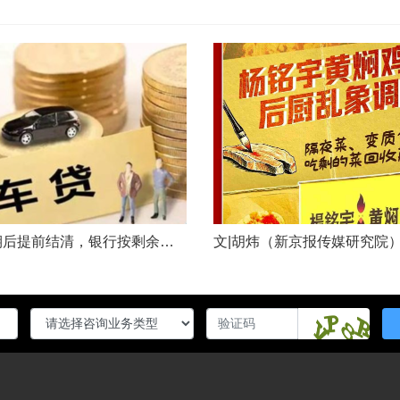
车贷分期后提前结清，银行按剩余未摊本金9%收取违约金，借款人以条款无效、标准过高诉至法院，能否得到支持？近日，株洲市天元区法院审理了这起案件。（图源网络 侵删）基本案情2025年2月4日，李四（化名）与某银行分行签订汽车分期借款合同，约定借款46万元、分期60期偿还，按等本等息方式还款；合同明确提前还款违约金按剩余未摊本金9%收取，提前还款申请无法撤销，正常还款满24期提前还款可免收违约金。相关条......