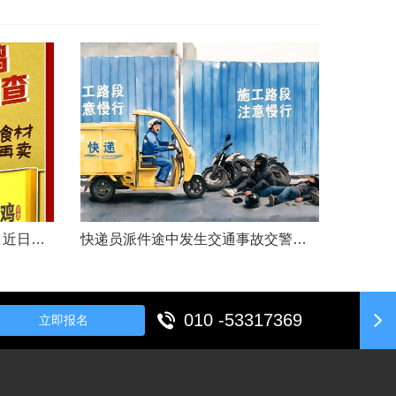
文|胡炜（新京报传媒研究院）近日，《经济参考报》的一篇关于婴幼儿纸尿裤的调查报道引爆舆论。涉事品牌、检测机构、行业协会先后发声，各方说法相互矛盾，公众焦虑情绪持续发酵。当事件陷入“罗生门”时，有一种声音悄然流传：媒体盯着问题不放，是在刻意挑刺，就是“找茬”。真是这样吗？中国行业报协会于6月23日公开发声，明确支持《经济参考报》的舆论监督行为，并呼吁社会各界支持媒体监督，推动行业规范与治理升级。 0......
快递员派件途中发生交通事故交警部门认定全责公司赔付93万余元后一纸诉状向快递员全额追偿交通事故全责是否等同于法律上的重大过失用人单位赔付后能否向员工追偿基本案情快递员张某与某服务外包有限公司存在劳动关系。某日，张某派送快递途经施工路段，现场围挡占据大半道路，张某驾驶快递三轮车紧贴施工围挡行驶，在行驶过程中与对向驾驶二轮摩托车的罗某发生碰撞引发事故，致罗某、卢某受伤及车辆受损，卢某伤情严重。交警部门......
010 -53317369
立即报名