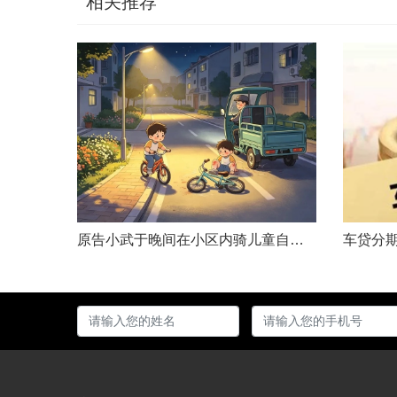
相关推荐
原告小武于晚间在小区内骑儿童自行车与被告常某驾驶的电动三轮车发生碰撞，致使小武受伤且自行车损坏。事发后，小武及其法定代理人与被告多次协商未果，遂诉至法院请求得到赔偿。菏泽经济开发区人民法院经审理后认为，被告常某驾驶电动三轮车，与骑儿童自行车的小武在小区内主干道发生碰撞一案事实清楚。小武作为一名年仅7岁的未成年人，骑儿童自行车由小道汇入主路时车速较快，致使在主路行驶的常某躲闪不及，并且事故发生时小武......