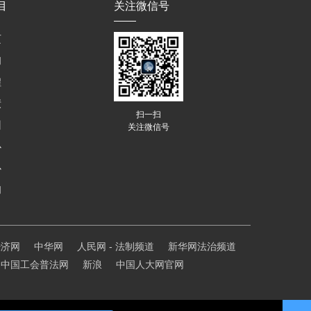
目
关注微信号
页
们
程
绩
扫一扫
训
关注微信号
心
心
们
经济网
中华网
人民网 - 法制频道
新华网法治频道
中国工会普法网
新浪
中国人大网官网