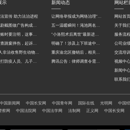
展示
新闻动态
网站栏
法宣传 助力法治进程
让网络举报成为网络治理“强信号”
网站首
用影视剧截图做广告构成侵权吗？法院这样判
五一温暖瞬间！渑池两名公职人员，路遇车祸挺身而出
关于我
微信转账时要注明，这事关系到每个人……
“小洛熙术后离世”最新进展：医疗事故鉴定已启动
服务流
吸毒被查跳窗摔伤，起诉宾馆索赔，法院这样判！
明确了！涉及上下班途中、居家工作等，这些情形可认定工伤→
公司业
海南7人非法收售野生动物被公开庭审 涉案金额2100多万
重庆渝北区撤销后，相关人事调整再披露
交流培
老子殴打防疫人员、儿子来助拳！均被判刑
腾讯公告：律师调查令需要写明法官手机号，2025年12月31日后施行
视频中
新闻中
联系我
中国新闻网
中国长安网
中国青年网
国际在线
光明网
中国
警察网
中国法院网
中国法学网
法制网
正义网
中国长安网