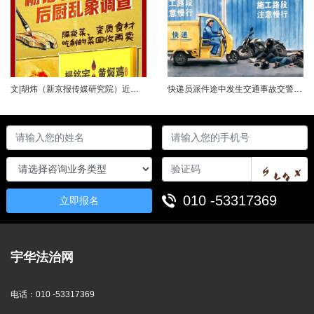
文|胡炜（新京报传媒研究院）近日，《经济参考报》的一篇关于婴幼儿纸尿裤的调查报道引爆舆论。涉事品牌、检测机构、行业协会先后发声，各方说法相互矛盾，公众焦虑情绪持续发酵。当事件陷入“罗生门”时，有一种声音悄然流传：媒体盯着问题不放，是在刻意挑刺，就是“找茬”。真是这样吗？中国行业报协会于6月23日公开发声，明确支持《经济参考报》的舆论监督行为，并呼吁社会各界支持媒体监督，推动行业规范与治理升级。 0......
快递员派件途中发生交通事故交警部门认定全责公司赔付93万余元后一纸诉状向快递员全额追偿交通事故全责是否等同于法律上的重大过失用人单位赔付后能否向员工追偿基本案情快递员张某与某服务外包有限公司存在劳动关系。某日，张某派送快递途经施工路段，现场围挡占据大半道路，张某驾驶快递三轮车紧贴施工围挡行驶，在行驶过程中与对向驾驶二轮摩托车的罗某发生碰撞引发事故，致罗某、卢某受伤及车辆受损，卢某伤情严重。交警部门......
010 -53317369
立即报名
宇华法治网
电话：
010 -53317369