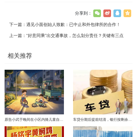
分享到：
下一篇：
遇见小面创始人致歉：已中止和外包律所的合作！
上一篇：
“好意同乘”出交通事故，怎么划分责任？关键有三点
相关推荐
原告小武于晚间在小区内骑儿童自行车与被告常某驾驶的电动三轮车发生碰撞，致使小武受伤且自行车损坏。事发后，小武及其法定代理人与被告多次协商未果，遂诉至法院请求得到赔偿。菏泽经济开发区人民法院经审理后认为，被告常某驾驶电动三轮车，与骑儿童自行车的小武在小区内主干道发生碰撞一案事实清楚。小武作为一名年仅7岁的未成年人，骑儿童自行车由小道汇入主路时车速较快，致使在主路行驶的常某躲闪不及，并且事故发生时小武......
车贷分期后提前结清，银行按剩余未摊本金9%收取违约金，借款人以条款无效、标准过高诉至法院，能否得到支持？近日，株洲市天元区法院审理了这起案件。（图源网络 侵删）基本案情2025年2月4日，李四（化名）与某银行分行签订汽车分期借款合同，约定借款46万元、分期60期偿还，按等本等息方式还款；合同明确提前还款违约金按剩余未摊本金9%收取，提前还款申请无法撤销，正常还款满24期提前还款可免收违约金。相关条......