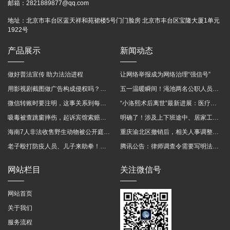
邮箱：
2821889877@qq.com
地址：
北京市丰台区蓝天祥和苑裙楼5号门门脸房 北京市丰台区宝隆大厦1单元
1922号
产品展示
新闻动态
做好普法宣传 助力法治进程
让网络举报成为网络治理“强信号”
用影视剧截图做广告构成侵权吗？法院这样判
五一温暖瞬间！渑池两名公职人员，路遇车祸挺身而出
微信转账时要注明，这事关系到每个人……
“小洛熙术后离世”最新进展：医疗事故鉴定已启动
吸毒被查跳窗摔伤，起诉宾馆索赔，法院这样判！
明确了！涉及上下班途中、居家工作等，这些情形可认定工伤→
海南7人非法收售野生动物被公开庭审 涉案金额2100多万
重庆渝北区撤销后，相关人事调整再披露
老子殴打防疫人员、儿子来助拳！均被判刑
腾讯公告：律师调查令需要写明法官手机号，2025年12月31日后施行
网站栏目
关注微信号
网站首页
关于我们
服务流程