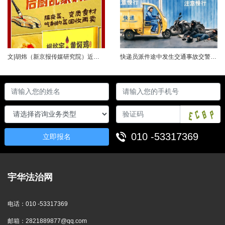
文|胡炜（新京报传媒研究院）近日，《经济参考报》的一篇关于婴幼儿纸尿裤的调查报道引爆舆论。涉事品牌、检测机构、行业协会先后发声，各方说法相互矛盾，公众焦虑情绪持续发酵。当事件陷入“罗生门”时，有一种声音悄然流传：媒体盯着问题不放，是在刻意挑刺，就是“找茬”。真是这样吗？中国行业报协会于6月23日公开发声，明确支持《经济参考报》的舆论监督行为，并呼吁社会各界支持媒体监督，推动行业规范与治理升级。 0......
快递员派件途中发生交通事故交警部门认定全责公司赔付93万余元后一纸诉状向快递员全额追偿交通事故全责是否等同于法律上的重大过失用人单位赔付后能否向员工追偿基本案情快递员张某与某服务外包有限公司存在劳动关系。某日，张某派送快递途经施工路段，现场围挡占据大半道路，张某驾驶快递三轮车紧贴施工围挡行驶，在行驶过程中与对向驾驶二轮摩托车的罗某发生碰撞引发事故，致罗某、卢某受伤及车辆受损，卢某伤情严重。交警部门......
010 -53317369
立即报名
宇华法治网
电话：
010 -53317369
邮箱：
2821889877@qq.com