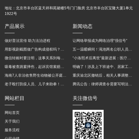
地址：
北京市丰台区蓝天祥和苑裙楼5号门门脸房 北京市丰台区宝隆大厦1单元
1922号
产品展示
新闻动态
做好普法宣传 助力法治进程
让网络举报成为网络治理“强信号”
用影视剧截图做广告构成侵权吗？法院这样判
五一温暖瞬间！渑池两名公职人员，路遇车祸挺身而出
微信转账时要注明，这事关系到每个人……
“小洛熙术后离世”最新进展：医疗事故鉴定已启动
吸毒被查跳窗摔伤，起诉宾馆索赔，法院这样判！
明确了！涉及上下班途中、居家工作等，这些情形可认定工伤→
海南7人非法收售野生动物被公开庭审 涉案金额2100多万
重庆渝北区撤销后，相关人事调整再披露
老子殴打防疫人员、儿子来助拳！均被判刑
腾讯公告：律师调查令需要写明法官手机号，2025年12月31日后施行
网站栏目
关注微信号
网站首页
关于我们
服务流程
公司业绩