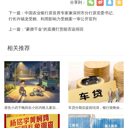
分享到：
下一篇：
中国农业银行原首席专家兼深圳市分行原党委书记、
行长许锡龙受贿、利用影响力受贿案一审公开宣判
上一篇：
“豪掷千金”的直播打赏能否追得回
相关推荐
原告小武于晚间在小区内骑儿童自行车与被告常某驾驶的电动三轮车发生碰撞，致使小武受伤且自行车损坏。事发后，小武及其法定代理人与被告多次协商未果，遂诉至法院请求得到赔偿。菏泽经济开发区人民法院经审理后认为，被告常某驾驶电动三轮车，与骑儿童自行车的小武在小区内主干道发生碰撞一案事实清楚。小武作为一名年仅7岁的未成年人，骑儿童自行车由小道汇入主路时车速较快，致使在主路行驶的常某躲闪不及，并且事故发生时小武......
车贷分期后提前结清，银行按剩余未摊本金9%收取违约金，借款人以条款无效、标准过高诉至法院，能否得到支持？近日，株洲市天元区法院审理了这起案件。（图源网络 侵删）基本案情2025年2月4日，李四（化名）与某银行分行签订汽车分期借款合同，约定借款46万元、分期60期偿还，按等本等息方式还款；合同明确提前还款违约金按剩余未摊本金9%收取，提前还款申请无法撤销，正常还款满24期提前还款可免收违约金。相关条......