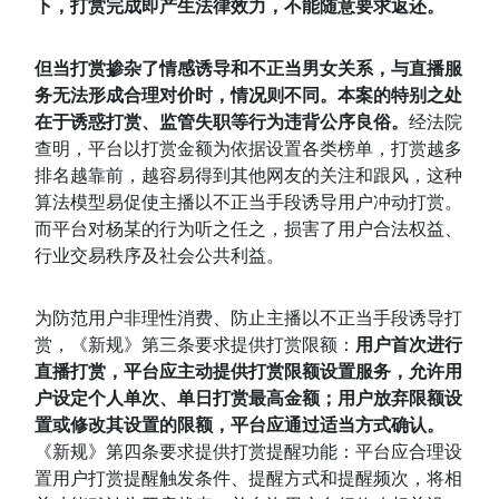
下，打赏完成即产生法律效力，不能随意要求返还。
但当打赏掺杂了情感诱导和不正当男女关系，与直播服
务无法形成合理对价时，情况则不同。本案的特别之处
在于诱惑打赏、监管失职等行为违背公序良俗。
经法院
查明，平台以打赏金额为依据设置各类榜单，打赏越多
排名越靠前，越容易得到其他网友的关注和跟风，这种
算法模型易促使主播以不正当手段诱导用户冲动打赏。
而平台对杨某的行为听之任之，损害了用户合法权益、
行业交易秩序及社会公共利益。
为防范用户非理性消费、防止主播以不正当手段诱导打
赏，《新规》第三条要求提供打赏限额：
用户首次进行
直播打赏，平台应主动提供打赏限额设置服务，允许用
户设定个人单次、单日打赏最高金额；用户放弃限额设
置或修改其设置的限额，平台应通过适当方式确认。
《
新规》第四条要求提供打赏提醒功能：平台应合理设
置用户打赏提醒触发条件、提醒方式和提醒频次，将相