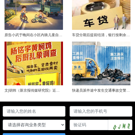
原告小武于晚间在小区内骑儿童自行车与被告常某驾驶的电动三轮车发生碰撞，致使小武受伤且自行车损坏。事发后，小武及其法定代理人与被告多次协商未果，遂诉至法院请求得到赔偿。菏泽经济开发区人民法院经审理后认为，被告常某驾驶电动三轮车，与骑儿童自行车的小武在小区内主干道发生碰撞一案事实清楚。小武作为一名年仅7岁的未成年人，骑儿童自行车由小道汇入主路时车速较快，致使在主路行驶的常某躲闪不及，并且事故发生时小武......
车贷分期后提前结清，银行按剩余未摊本金9%收取违约金，借款人以条款无效、标准过高诉至法院，能否得到支持？近日，株洲市天元区法院审理了这起案件。（图源网络 侵删）基本案情2025年2月4日，李四（化名）与某银行分行签订汽车分期借款合同，约定借款46万元、分期60期偿还，按等本等息方式还款；合同明确提前还款违约金按剩余未摊本金9%收取，提前还款申请无法撤销，正常还款满24期提前还款可免收违约金。相关条......
文|胡炜（新京报传媒研究院）近日，《经济参考报》的一篇关于婴幼儿纸尿裤的调查报道引爆舆论。涉事品牌、检测机构、行业协会先后发声，各方说法相互矛盾，公众焦虑情绪持续发酵。当事件陷入“罗生门”时，有一种声音悄然流传：媒体盯着问题不放，是在刻意挑刺，就是“找茬”。真是这样吗？中国行业报协会于6月23日公开发声，明确支持《经济参考报》的舆论监督行为，并呼吁社会各界支持媒体监督，推动行业规范与治理升级。 0......
快递员派件途中发生交通事故交警部门认定全责公司赔付93万余元后一纸诉状向快递员全额追偿交通事故全责是否等同于法律上的重大过失用人单位赔付后能否向员工追偿基本案情快递员张某与某服务外包有限公司存在劳动关系。某日，张某派送快递途经施工路段，现场围挡占据大半道路，张某驾驶快递三轮车紧贴施工围挡行驶，在行驶过程中与对向驾驶二轮摩托车的罗某发生碰撞引发事故，致罗某、卢某受伤及车辆受损，卢某伤情严重。交警部门......