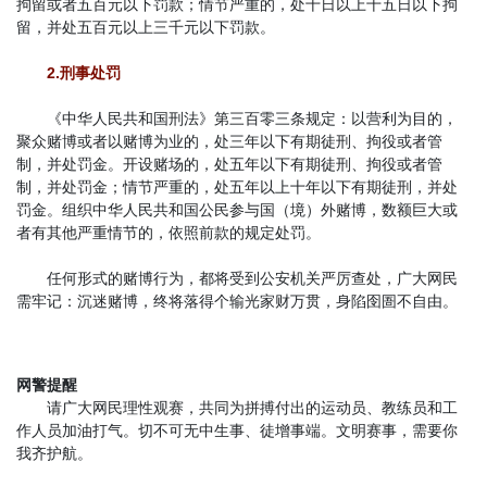
拘留或者五百元以下罚款；情节严重的，处十日以上十五日以下拘
留，并处五百元以上三千元以下罚款。
2.刑事
处罚
《中华人民共和国刑法》第三百零三条规定：以营利为目的，
聚众赌博或者以赌博为业的，处三年以下有期徒刑、拘役或者管
制，并处罚金。开设赌场的，处五年以下有期徒刑、拘役或者管
制，并处罚金；情节严重的，处五年以上十年以下有期徒刑，并处
罚金。组织中华人民共和国公民参与国（境）外赌博，数额巨大或
者有其他严重情节的，依照前款的规定处罚。
任何形式的赌博行为，都将受到公安机关严厉查处，广大网民
需牢记：沉迷赌博，终将落得个输光家财万贯，身陷囹圄不自由。
网警提醒
请广大网民理性观赛，共同为拼搏付出的运动员、教练员和工
作人员加油打气。切不可无中生事、徒增事端。文明赛事，需要你
我齐护航。