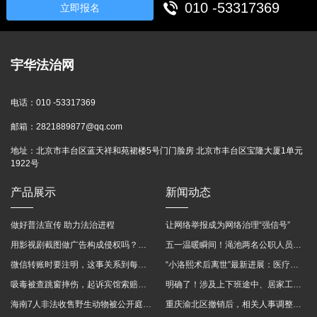
010 -53317369
立即报名
宇华法治网
电话：
010 -53317369
邮箱：
2821889877@qq.com
地址：
北京市丰台区蓝天祥和苑裙楼5号门门脸房 北京市丰台区宝隆大厦1单元
1922号
产品展示
新闻动态
做好普法宣传 助力法治进程
让网络举报成为网络治理“强信号”
用影视剧截图做广告构成侵权吗？法院这样判
五一温暖瞬间！渑池两名公职人员，路遇车祸挺身而出
微信转账时要注明，这事关系到每个人……
“小洛熙术后离世”最新进展：医疗事故鉴定已启动
吸毒被查跳窗摔伤，起诉宾馆索赔，法院这样判！
明确了！涉及上下班途中、居家工作等，这些情形可认定工伤→
海南7人非法收售野生动物被公开庭审 涉案金额2100多万
重庆渝北区撤销后，相关人事调整再披露