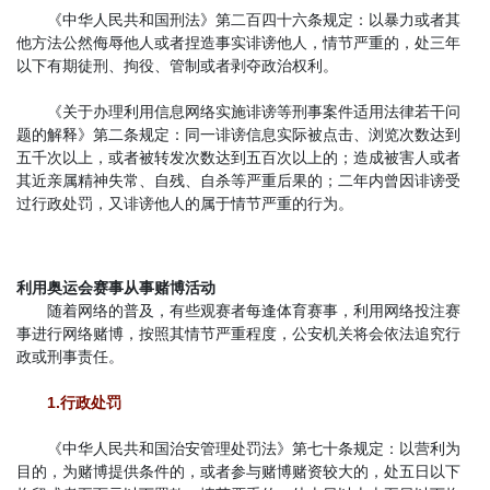
《中华人民共和国刑法》第二百四十六条规定：以暴力或者其
他方法公然侮辱他人或者捏造事实诽谤他人，情节严重的，处三年
以下有期徒刑、拘役、管制或者剥夺政治权利。
《关于办理利用信息网络实施诽谤等刑事案件适用法律若干问
题的解释》第二条规定：同一诽谤信息实际被点击、浏览次数达到
五千次以上，或者被转发次数达到五百次以上的；造成被害人或者
其近亲属精神失常、自残、自杀等严重后果的；二年内曾因诽谤受
过行政处罚，又诽谤他人的属于情节严重的行为。
利用奥运会赛事从事赌博活动
随着网络的普及，有些观赛者每逢体育赛事，利用网络投注赛
事进行网络赌博，按照其情节严重程度，公安机关将会依法追究行
政或刑事责任。
1.行政处罚
《中华人民共和国治安管理处罚法》第七十条规定：以营利为
目的，为赌博提供条件的，或者参与赌博赌资较大的，处五日以下