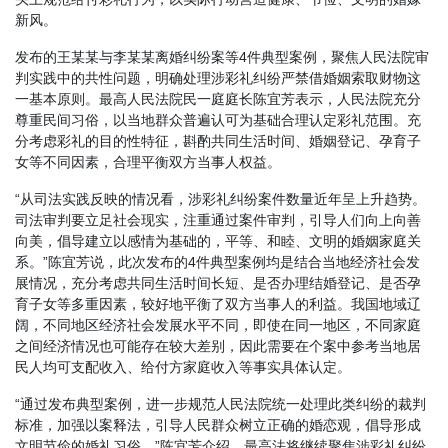
新风。
发布的王某某与李某某离婚纠纷案等4件典型案例，聚焦人民法院审
判实践中的共性问题，明确处理涉彩礼纠纷严禁借婚姻索取财物这
一基本原则。最高人民法院民一庭庭长陈宜芳表示，人民法院充分
尊重民间习俗，以当地群众普遍认可为基础合理认定彩礼范围。充
分考虑彩礼的目的性特征，斟酌共同生活时间、婚姻登记、孕育子
女等不同因素，合理平衡双方当事人权益。
“从司法实践反映的情况看，涉彩礼纠纷案件数量近年呈上升趋势。
司法审判要立足社会现实，注重通过案件审判，引导人们向上向善
向美，倡导建立以感情为基础的，平等、和睦、文明的婚姻家庭关
系。”陈宜芳说，此次发布的4件典型案例均是结合当地经济社会发
展情况，充分考虑共同生活时间长短、是否办理结婚登记、是否孕
育子女等多重因素，较好地平衡了双方当事人的利益。我国地域辽
阔，不同地区经济社会发展水平不同，即使在同一地区，不同家庭
之间经济情况也可能存在较大差别，因此需要在个案中参考当地居
民人均可支配收入、给付方家庭收入等事实具体认定。
“通过发布典型案例，进一步规范人民法院统一处理此类纠纷的裁判
标准，加强以案释法，引导人民群众树立正确的婚恋观，倡导形成
文明节俭的婚礼习俗。”陈宜芳介绍，最高法将继续聚焦涉彩礼纠纷