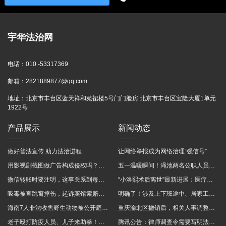
宇华法治网
电话：
010 -53317369
邮箱：
2821889877@qq.com
地址：
北京市丰台区蓝天祥和苑裙楼5号门门脸房 北京市丰台区宝隆大厦1单元
1922号
产品展示
新闻动态
做好普法宣传 助力法治进程
让网络举报成为网络治理“强信号”
用影视剧截图做广告构成侵权吗？法院这样判
五一温暖瞬间！渑池两名公职人员，路遇车祸挺身而出
微信转账时要注明，这事关系到每个人……
“小洛熙术后离世”最新进展：医疗事故鉴定已启动
吸毒被查跳窗摔伤，起诉宾馆索赔，法院这样判！
明确了！涉及上下班途中、居家工作等，这些情形可认定工伤→
海南7人非法收售野生动物被公开庭审 涉案金额2100多万
重庆渝北区撤销后，相关人事调整再披露
老子殴打防疫人员、儿子来助拳！均被判刑
腾讯公告：律师调查令需要写明法官手机号，2025年12月31日后施行