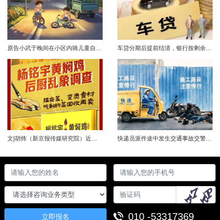
原告小武于晚间在小区内骑儿童自行车与被告常某驾驶的电动三轮车发生碰撞，致使小武受伤且自行车损坏。事发后，小武及其法定代理人与被告多次协商未果，遂诉至法院请求得到赔偿。菏泽经济开发区人民法院经审理后认为，被告常某驾驶电动三轮车，与骑儿童自行车的小武在小区内主干道发生碰撞一案事实清楚。小武作为一名年仅7岁的未成年人，骑儿童自行车由小道汇入主路时车速较快，致使在主路行驶的常某躲闪不及，并且事故发生时小武......
车贷分期后提前结清，银行按剩余未摊本金9%收取违约金，借款人以条款无效、标准过高诉至法院，能否得到支持？近日，株洲市天元区法院审理了这起案件。（图源网络 侵删）基本案情2025年2月4日，李四（化名）与某银行分行签订汽车分期借款合同，约定借款46万元、分期60期偿还，按等本等息方式还款；合同明确提前还款违约金按剩余未摊本金9%收取，提前还款申请无法撤销，正常还款满24期提前还款可免收违约金。相关条......
文|胡炜（新京报传媒研究院）近日，《经济参考报》的一篇关于婴幼儿纸尿裤的调查报道引爆舆论。涉事品牌、检测机构、行业协会先后发声，各方说法相互矛盾，公众焦虑情绪持续发酵。当事件陷入“罗生门”时，有一种声音悄然流传：媒体盯着问题不放，是在刻意挑刺，就是“找茬”。真是这样吗？中国行业报协会于6月23日公开发声，明确支持《经济参考报》的舆论监督行为，并呼吁社会各界支持媒体监督，推动行业规范与治理升级。 0......
快递员派件途中发生交通事故交警部门认定全责公司赔付93万余元后一纸诉状向快递员全额追偿交通事故全责是否等同于法律上的重大过失用人单位赔付后能否向员工追偿基本案情快递员张某与某服务外包有限公司存在劳动关系。某日，张某派送快递途经施工路段，现场围挡占据大半道路，张某驾驶快递三轮车紧贴施工围挡行驶，在行驶过程中与对向驾驶二轮摩托车的罗某发生碰撞引发事故，致罗某、卢某受伤及车辆受损，卢某伤情严重。交警部门......
010 -53317369
立即报名