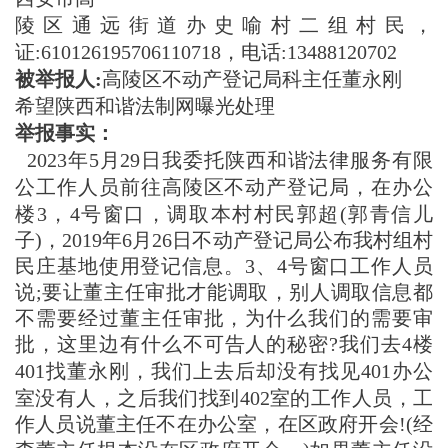
陵区通远街道办史喻村二组村民，
证:610126195706110718，电
话:13488120702
被举报人:
高陵区不动产登记局科主任董永刚
希望陕西和谐法制网曝光处理
举报事实：
2023年5月29日我委托陕西和谐法律服务有限
公工作人员前往
高陵区不动产登记局，在办公
楼3，4号窗口，调取本村村民郭超(郭
青信儿
子)，2019年6月26日不动产登记局公布我村组村
民庄基地
使用登记信息。3、4号窗口工作人员
说;要让董主任审批才能调取，
别人调取信息都
不需要经过董主任审批，为什么我们的需要审
批，这
里边有什么不可告人的秘密?我们去4楼
401找董永刚，我们上去后
却没有找见401办公
室没有人，之后我们找到402室的工作人员，工
作人员说董主任不在办公室，在区政府开会!(经