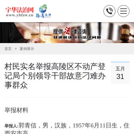
首页
案例展示
村民实名举报高陵区不动产登
五月
记局个别领导干部故意刁难办
31
事群众
举报材料
郭青信，男，汉族，1957年6月11日生，住
举报人:
西安市高