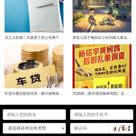
员工入职第二天就受工伤公司两个月后才办理参保这样的“补救”管用吗？案情简介2023年2月初，孔某入职A公司，次日便受工伤，在医院接受治疗至6月底。经鉴定，孔某为十级伤残。2023年6月初，人社部门对孔某作出《认定工伤决定书》。随后孔某提起劳动仲裁，请求用人单位支付一次性伤残补助金。仲裁认为，用人单位已为劳动者购买工伤保险，劳动者要求支付一次性伤残补助金的仲裁请求应当向社保基金管理局申请，故仲裁不予......
原告小武于晚间在小区内骑儿童自行车与被告常某驾驶的电动三轮车发生碰撞，致使小武受伤且自行车损坏。事发后，小武及其法定代理人与被告多次协商未果，遂诉至法院请求得到赔偿。菏泽经济开发区人民法院经审理后认为，被告常某驾驶电动三轮车，与骑儿童自行车的小武在小区内主干道发生碰撞一案事实清楚。小武作为一名年仅7岁的未成年人，骑儿童自行车由小道汇入主路时车速较快，致使在主路行驶的常某躲闪不及，并且事故发生时小武......
车贷分期后提前结清，银行按剩余未摊本金9%收取违约金，借款人以条款无效、标准过高诉至法院，能否得到支持？近日，株洲市天元区法院审理了这起案件。（图源网络 侵删）基本案情2025年2月4日，李四（化名）与某银行分行签订汽车分期借款合同，约定借款46万元、分期60期偿还，按等本等息方式还款；合同明确提前还款违约金按剩余未摊本金9%收取，提前还款申请无法撤销，正常还款满24期提前还款可免收违约金。相关条......
文|胡炜（新京报传媒研究院）近日，《经济参考报》的一篇关于婴幼儿纸尿裤的调查报道引爆舆论。涉事品牌、检测机构、行业协会先后发声，各方说法相互矛盾，公众焦虑情绪持续发酵。当事件陷入“罗生门”时，有一种声音悄然流传：媒体盯着问题不放，是在刻意挑刺，就是“找茬”。真是这样吗？中国行业报协会于6月23日公开发声，明确支持《经济参考报》的舆论监督行为，并呼吁社会各界支持媒体监督，推动行业规范与治理升级。 0......