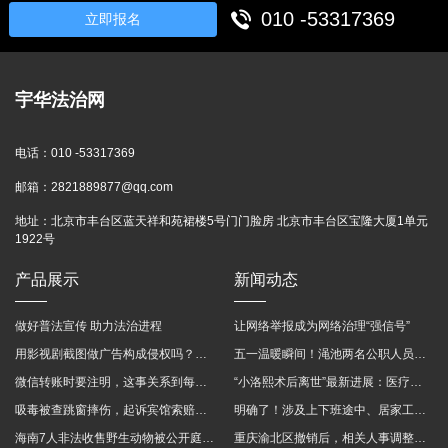
010 -53317369
立即报名
宇华法治网
电话：
010 -53317369
邮箱：
2821889877@qq.com
地址：
北京市丰台区蓝天祥和苑裙楼5号门门脸房 北京市丰台区宝隆大厦1单元
1922号
产品展示
新闻动态
做好普法宣传 助力法治进程
让网络举报成为网络治理“强信号”
用影视剧截图做广告构成侵权吗？法院这样判
五一温暖瞬间！渑池两名公职人员，路遇车祸挺身而出
微信转账时要注明，这事关系到每个人……
“小洛熙术后离世”最新进展：医疗事故鉴定已启动
吸毒被查跳窗摔伤，起诉宾馆索赔，法院这样判！
明确了！涉及上下班途中、居家工作等，这些情形可认定工伤→
海南7人非法收售野生动物被公开庭审 涉案金额2100多万
重庆渝北区撤销后，相关人事调整再披露