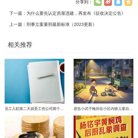
分享到：
下一篇：
为什么要先认定房屋违建，再发布《征收决定公告》
上一篇：
刑事立案量刑最新标准（2023更新）
相关推荐
员工入职第二天就受工伤公司两个月后才办理参保这样的“补救”管用吗？案情简介2023年2月初，孔某入职A公司，次日便受工伤，在医院接受治疗至6月底。经鉴定，孔某为十级伤残。2023年6月初，人社部门对孔某作出《认定工伤决定书》。随后孔某提起劳动仲裁，请求用人单位支付一次性伤残补助金。仲裁认为，用人单位已为劳动者购买工伤保险，劳动者要求支付一次性伤残补助金的仲裁请求应当向社保基金管理局申请，故仲裁不予......
原告小武于晚间在小区内骑儿童自行车与被告常某驾驶的电动三轮车发生碰撞，致使小武受伤且自行车损坏。事发后，小武及其法定代理人与被告多次协商未果，遂诉至法院请求得到赔偿。菏泽经济开发区人民法院经审理后认为，被告常某驾驶电动三轮车，与骑儿童自行车的小武在小区内主干道发生碰撞一案事实清楚。小武作为一名年仅7岁的未成年人，骑儿童自行车由小道汇入主路时车速较快，致使在主路行驶的常某躲闪不及，并且事故发生时小武......