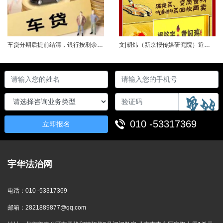
车贷分期后提前结清，银行按剩余未摊本金9%收取违约金，借款人以条款无效、标准过高诉至法院，能否得到支持？近日，株洲市天元区法院审理了这起案件。（图源网络 侵删）基本案情2025年2月4日，李四（化名）与某银行分行签订汽车分期借款合同，约定借款46万元、分期60期偿还，按等本等息方式还款；合同明确提前还款违约金按剩余未摊本金9%收取，提前还款申请无法撤销，正常还款满24期提前还款可免收违约金。相关条......
文|胡炜（新京报传媒研究院）近日，《经济参考报》的一篇关于婴幼儿纸尿裤的调查报道引爆舆论。涉事品牌、检测机构、行业协会先后发声，各方说法相互矛盾，公众焦虑情绪持续发酵。当事件陷入“罗生门”时，有一种声音悄然流传：媒体盯着问题不放，是在刻意挑刺，就是“找茬”。真是这样吗？中国行业报协会于6月23日公开发声，明确支持《经济参考报》的舆论监督行为，并呼吁社会各界支持媒体监督，推动行业规范与治理升级。 0......
010 -53317369
立即报名
宇华法治网
电话：
010 -53317369
邮箱：
2821889877@qq.com