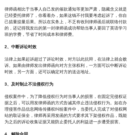
律师函相比于当事人自己发的催款通知等更加严肃，隐藏含义就是
已经委托律师了，你看着办，如果这钱不付我要考虑起诉了，你自
己掂量掂量后果。所以在实务上，不乏有收到律师函后就联络付款
的，还记得我发出的第一封律师函成功帮助当事人要回了英语学习
班的学费，节省了时间成本和律师费。
2、中断诉讼时效
法律上如果起诉超过了诉讼时效，对方以此抗辩，在法律上就会败
诉。如果由律师发出律师函向对方主张权利，一方面可以中断诉讼
时效，另一方面，还可以确定对方的送达地址。
3、及时制止不法侵权行为
侵权案件中，为了降低侵权行为对当事人的损害，在固定完侵权证
据之后，可以用发律师函的方式告诫其停止违法侵权行为。如在办
理侵害作品信息网络传播权纠纷案件中，当委托人完成了对侵权网
站的取证保全，律师再采用发函的方式要求其下架侵权作品，既能
为之后的诉讼收集证据又能防止委托人的利益进一步遭受损害。
4、解除合同