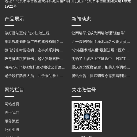
地址：
北京市丰台区蓝天祥和苑裙楼5号门门脸房 北京市丰台区宝隆大厦1单元
1922号
产品展示
新闻动态
做好普法宣传 助力法治进程
让网络举报成为网络治理“强信号”
用影视剧截图做广告构成侵权吗？法院这样判
五一温暖瞬间！渑池两名公职人员，路遇车祸挺身而出
微信转账时要注明，这事关系到每个人……
“小洛熙术后离世”最新进展：医疗事故鉴定已启动
吸毒被查跳窗摔伤，起诉宾馆索赔，法院这样判！
明确了！涉及上下班途中、居家工作等，这些情形可认定工伤→
海南7人非法收售野生动物被公开庭审 涉案金额2100多万
重庆渝北区撤销后，相关人事调整再披露
老子殴打防疫人员、儿子来助拳！均被判刑
腾讯公告：律师调查令需要写明法官手机号，2025年12月31日后施行
网站栏目
关注微信号
网站首页
关于我们
服务流程
公司业绩