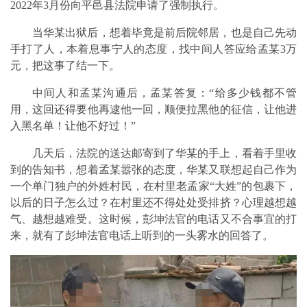
2022年3月份向平邑县法院申请了强制执行。
当华某出狱后，想着毕竟是前后院邻居，也是自己先动
手打了人，本着息事宁人的态度，找中间人答应给孟某3万
元，把这事了结一下。
中间人和孟某沟通后，孟某答复：“给多少钱都不管
用，这回还得要他再逮他一回，顺便拉黑他的征信，让他进
入黑名单！让他不好过！”
几天后，法院的送达邮寄到了华某的手上，看着手里收
到的告知书，想着孟某嚣张的态度，华某又联想起自己作为
一个单门独户的外姓村民，在村里老孟家“大姓”的包裹下，
以后的日子怎么过？在村里还不得处处受排挤？心理越想越
气、越想越难受。这时候，彭坤法官的电话又不合事宜的打
来，就有了彭坤法官电话上听到的一头雾水的回答了。