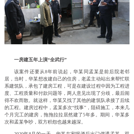
一房建五年上演“全武行”
该案件还要从8年前说起，华某同孟某是前后院老邻
居，当时，华某想改建自己的住房，老孟主动站出来帮忙联
系建筑队，承包了建房工程，可是在建设过程中因为工程进
度、工程质量和付款问题等，两人意见出现了分歧，最后闹
得不欢而散。就这样，华某又找了其他的建筑队承接了后续
的工程。建房过程中，孟某多次“找事”，阻碍施工，本来几
个月完工的建房，拖拖拉拉居然建了5年多。期间，华某多
次和孟某争吵，双方积怨也越来越深。
2020年8月的一天，华某在家喝酒后出门偶遇孟某，双