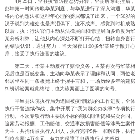
4月25日，全县疫情防控态势好转，全县解除封控后，
彭坤第一时间传唤华某到庭，与华某进行了深入沟通，华某
将内心的想法和这些年心理的委屈都说了出来，一个56岁的
汉子说到为难处也是声泪俱下、泣不成声。感觉到时机成熟
以后，执；行法官们主动从法律层面和情理层面多角度为华
某分析利弊，让他从内心深处不断打开心结，扭转自身言行
的错误认识，通过努力，当天深夜11:00多华某终于敞开心
扉，接受了执行法官的建议。
第二天，华某主动履行了赔偿义务，孟某再次与华某相
见后也是百感交集，主动向华某表示了理解和认同，两位老
邻居坐在同一条板凳上终于握手言和，一场历经多年的建房
纠纷诉讼案就此终结，也为该案画上了圆满的句号。
平邑县法院执行局为追回被疫情耽误的工作进度，全体
执行干警连续作战，集中开展了“我为群众办实事”专项执行
行动。本次专项行动主要以小标的额民间借贷和买卖合同、
追索劳动报酬、工伤赔偿、交通事故损害赔偿等涉民生案件
为主，共拘传被执行人14人，执行完毕5件，和解6件，执行
到位金额14万余元，有力的保障了申请执行人的权益。