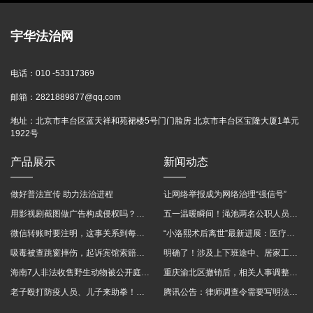
宇华法治网
电话：
010 -53317369
邮箱：
2821889877@qq.com
地址：
北京市丰台区蓝天祥和苑裙楼5号门门脸房 北京市丰台区宝隆大厦1单元
1922号
产品展示
新闻动态
做好普法宣传 助力法治进程
让网络举报成为网络治理“强信号”
用影视剧截图做广告构成侵权吗？法院这样判
五一温暖瞬间！渑池两名公职人员，路遇车祸挺身而出
微信转账时要注明，这事关系到每个人……
“小洛熙术后离世”最新进展：医疗事故鉴定已启动
吸毒被查跳窗摔伤，起诉宾馆索赔，法院这样判！
明确了！涉及上下班途中、居家工作等，这些情形可认定工伤→
海南7人非法收售野生动物被公开庭审 涉案金额2100多万
重庆渝北区撤销后，相关人事调整再披露
老子殴打防疫人员、儿子来助拳！均被判刑
腾讯公告：律师调查令需要写明法官手机号，2025年12月31日后施行