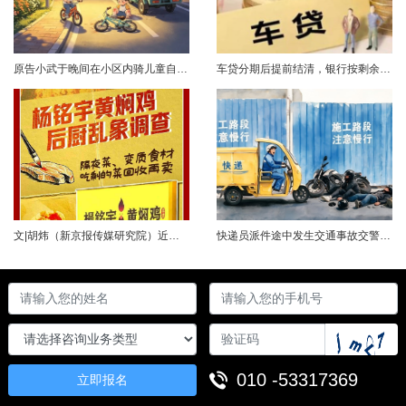
原告小武于晚间在小区内骑儿童自行车与被告常某驾驶的电动三轮车发生碰撞，致使小武受伤且自行车损坏。事发后，小武及其法定代理人与被告多次协商未果，遂诉至法院请求得到赔偿。菏泽经济开发区人民法院经审理后认为，被告常某驾驶电动三轮车，与骑儿童自行车的小武在小区内主干道发生碰撞一案事实清楚。小武作为一名年仅7岁的未成年人，骑儿童自行车由小道汇入主路时车速较快，致使在主路行驶的常某躲闪不及，并且事故发生时小武......
车贷分期后提前结清，银行按剩余未摊本金9%收取违约金，借款人以条款无效、标准过高诉至法院，能否得到支持？近日，株洲市天元区法院审理了这起案件。（图源网络 侵删）基本案情2025年2月4日，李四（化名）与某银行分行签订汽车分期借款合同，约定借款46万元、分期60期偿还，按等本等息方式还款；合同明确提前还款违约金按剩余未摊本金9%收取，提前还款申请无法撤销，正常还款满24期提前还款可免收违约金。相关条......
文|胡炜（新京报传媒研究院）近日，《经济参考报》的一篇关于婴幼儿纸尿裤的调查报道引爆舆论。涉事品牌、检测机构、行业协会先后发声，各方说法相互矛盾，公众焦虑情绪持续发酵。当事件陷入“罗生门”时，有一种声音悄然流传：媒体盯着问题不放，是在刻意挑刺，就是“找茬”。真是这样吗？中国行业报协会于6月23日公开发声，明确支持《经济参考报》的舆论监督行为，并呼吁社会各界支持媒体监督，推动行业规范与治理升级。 0......
快递员派件途中发生交通事故交警部门认定全责公司赔付93万余元后一纸诉状向快递员全额追偿交通事故全责是否等同于法律上的重大过失用人单位赔付后能否向员工追偿基本案情快递员张某与某服务外包有限公司存在劳动关系。某日，张某派送快递途经施工路段，现场围挡占据大半道路，张某驾驶快递三轮车紧贴施工围挡行驶，在行驶过程中与对向驾驶二轮摩托车的罗某发生碰撞引发事故，致罗某、卢某受伤及车辆受损，卢某伤情严重。交警部门......
010 -53317369
立即报名