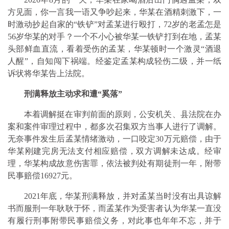
方见面，你一言我一语又争吵起来，华某在酒精刺激下，一
时激动抄起自家的“铁铲”对孟某进行殴打，72岁的老孟怎是
56岁华某的对手？一个不小心被华某一铁铲打到在地，孟某
头部鲜血直流，看着受伤的孟某，华某顿时一个激灵“酒退
人醒”，自知闯下祸端。经鉴定孟某构成轻伤二级，并一纸
诉状将华某告上法院。
刑满释放主动求和遭“奚落”
本着调解挺在审判前面的原则，公安机关、县法院在办
案和案件审理过程中，都多次召集双方当事人进行了调解。
无奈事件发生后孟某情绪激动，一口咬定30万元赔偿，由于
华某刚建完房无法支付相应赔偿，双方调解未达成。经审
理，华某构成故意伤害罪，依法被判处有期徒刑一年，附带
民事赔偿16927元。
2021年底，华某刑满释放，并对孟某当时没有出具谅解
书而服刑一年耿耿于怀，而孟某作为受害者认为华某一直没
有履行刑事附带民事赔偿义务，对此事也年年不忘，并于