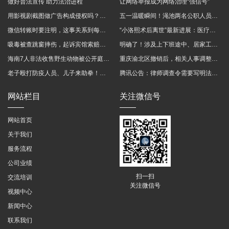
做好普法宣传 助力法治进程
让网络举报成为网络治理“强信号”
用影视剧截图做广告构成侵权吗？法院这样判
五一温暖瞬间！渑池两名公职人员，路遇车祸挺身而出
微信转账时要注明，这事关系到每个人……
“小洛熙术后离世”最新进展：医疗事故鉴定已启动
吸毒被查跳窗摔伤，起诉宾馆索赔，法院这样判！
明确了！涉及上下班途中、居家工作等，这些情形可认定工伤→
海南7人非法收售野生动物被公开庭审 涉案金额2100多万
重庆渝北区撤销后，相关人事调整再披露
老子殴打防疫人员、儿子来助拳！均被判刑
腾讯公告：律师调查令需要写明法官手机号，2025年12月31日后施行
网站栏目
关注微信号
网站首页
关于我们
服务流程
公司业绩
扫一扫
交流培训
关注微信号
视频中心
新闻中心
联系我们