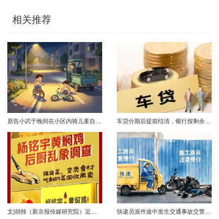
相关推荐
原告小武于晚间在小区内骑儿童自行车与被告常某驾驶的电动三轮车发生碰撞，致使小武受伤且自行车损坏。事发后，小武及其法定代理人与被告多次协商未果，遂诉至法院请求得到赔偿。菏泽经济开发区人民法院经审理后认为，被告常某驾驶电动三轮车，与骑儿童自行车的小武在小区内主干道发生碰撞一案事实清楚。小武作为一名年仅7岁的未成年人，骑儿童自行车由小道汇入主路时车速较快，致使在主路行驶的常某躲闪不及，并且事故发生时小武......
车贷分期后提前结清，银行按剩余未摊本金9%收取违约金，借款人以条款无效、标准过高诉至法院，能否得到支持？近日，株洲市天元区法院审理了这起案件。（图源网络 侵删）基本案情2025年2月4日，李四（化名）与某银行分行签订汽车分期借款合同，约定借款46万元、分期60期偿还，按等本等息方式还款；合同明确提前还款违约金按剩余未摊本金9%收取，提前还款申请无法撤销，正常还款满24期提前还款可免收违约金。相关条......
文|胡炜（新京报传媒研究院）近日，《经济参考报》的一篇关于婴幼儿纸尿裤的调查报道引爆舆论。涉事品牌、检测机构、行业协会先后发声，各方说法相互矛盾，公众焦虑情绪持续发酵。当事件陷入“罗生门”时，有一种声音悄然流传：媒体盯着问题不放，是在刻意挑刺，就是“找茬”。真是这样吗？中国行业报协会于6月23日公开发声，明确支持《经济参考报》的舆论监督行为，并呼吁社会各界支持媒体监督，推动行业规范与治理升级。 0......
快递员派件途中发生交通事故交警部门认定全责公司赔付93万余元后一纸诉状向快递员全额追偿交通事故全责是否等同于法律上的重大过失用人单位赔付后能否向员工追偿基本案情快递员张某与某服务外包有限公司存在劳动关系。某日，张某派送快递途经施工路段，现场围挡占据大半道路，张某驾驶快递三轮车紧贴施工围挡行驶，在行驶过程中与对向驾驶二轮摩托车的罗某发生碰撞引发事故，致罗某、卢某受伤及车辆受损，卢某伤情严重。交警部门......