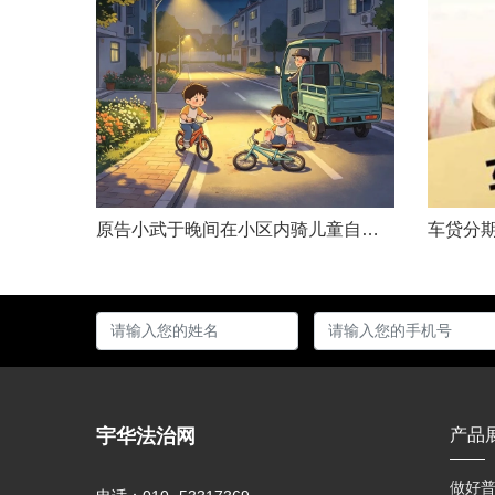
原告小武于晚间在小区内骑儿童自行车与被告常某驾驶的电动三轮车发生碰撞，致使小武受伤且自行车损坏。事发后，小武及其法定代理人与被告多次协商未果，遂诉至法院请求得到赔偿。菏泽经济开发区人民法院经审理后认为，被告常某驾驶电动三轮车，与骑儿童自行车的小武在小区内主干道发生碰撞一案事实清楚。小武作为一名年仅7岁的未成年人，骑儿童自行车由小道汇入主路时车速较快，致使在主路行驶的常某躲闪不及，并且事故发生时小武......
宇华法治网
产品
做好普