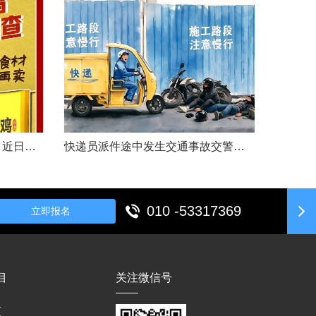
文|胡炜（新京报传媒研究院）近日，《经济参考报》的一篇关于婴幼儿纸尿裤的调查报道引爆舆论。涉事品牌、检测机构、行业协会先后发声，各方说法相互矛盾，公众焦虑情绪持续发酵。当事件陷入“罗生门”时，有一种声音悄然流传：媒体盯着问题不放，是在刻意挑刺，就是“找茬”。真是这样吗？中国行业报协会于6月23日公开发声，明确支持《经济参考报》的舆论监督行为，并呼吁社会各界支持媒体监督，推动行业规范与治理升级。 0......
快递员派件途中发生交通事故交警部门认定全责公司赔付93万余元后一纸诉状向快递员全额追偿交通事故全责是否等同于法律上的重大过失用人单位赔付后能否向员工追偿基本案情快递员张某与某服务外包有限公司存在劳动关系。某日，张某派送快递途经施工路段，现场围挡占据大半道路，张某驾驶快递三轮车紧贴施工围挡行驶，在行驶过程中与对向驾驶二轮摩托车的罗某发生碰撞引发事故，致罗某、卢某受伤及车辆受损，卢某伤情严重。交警部门......
010 -53317369
立即报名
目
关注微信号
页