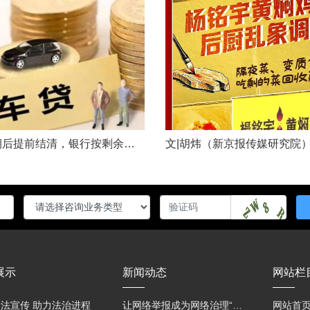
车贷分期后提前结清，银行按剩余未摊本金9%收取违约金，借款人以条款无效、标准过高诉至法院，能否得到支持？近日，株洲市天元区法院审理了这起案件。（图源网络 侵删）基本案情2025年2月4日，李四（化名）与某银行分行签订汽车分期借款合同，约定借款46万元、分期60期偿还，按等本等息方式还款；合同明确提前还款违约金按剩余未摊本金9%收取，提前还款申请无法撤销，正常还款满24期提前还款可免收违约金。相关条......
展示
新闻动态
网站栏
法宣传 助力法治进程
让网络举报成为网络治理“强信号”
网站首