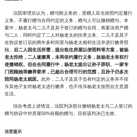
法院审理后认为，赠与附义务的，受赠人应当按照约定履行
义务。不履行赠与合同约定的义务，赠与人可以撤销赠与。本
案中，杨老太与二儿子及其子签订的赠与合同，将案涉房产赠
与二人，同时约定了二人对杨老太的扶养义务。二儿子及其子
在协议签订后的两年多时间里与杨老太相邻生活并进行赡养照
顾。
后二人因生活所需，提出租住房屋以便照料等方案，被杨
老太拒绝，二人遂搬离，未再依约履行义务，故杨老太有权行
使撤销权。
但在合同履行中，杨老太提出让孙子辞职、一家专
门照顾她等赡养要求，已超出合理可行的范围，且孙子仍多次
陪同杨老太就医。
此外，二儿子及其子负有约定的义务并不排
斥其他子女对杨老太进行赡养，也不排斥杨老太按照自主意愿
生活。
综合考虑上述情况，法院判决部分撤销杨老太与二人签订的
赠与协议中对房屋50%份额的赠与。目前该判决已生效。
法官提示