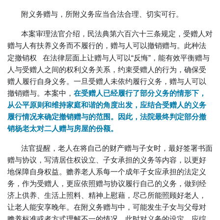
附义务赠与，所附义务应当合法合理、切实可行。
本案审理法官介绍，民法典第六百六十三条规定，受赠人对
赠与人有扶养义务而不履行的，赠与人可以撤销赠与。此种
法
定撤销权
在法律层面上让赠与人可以“反悔”，能有效平衡赠与
人与受赠人之间的权利义务关系，约束受赠人的行为，确保受
赠人履行自身义务。一旦受赠人未依约履行义务，赠与人可以
撤销赠与。本案中，
在受赠人已经履行了部分义务的情形下，
从公平原则和维持家庭和谐的角度出发，应结合受赠人的义务
履行情况来确定撤销赠与的范围。
因此，法院最终判定部分撤
销杨老太对二人赠与房屋的份额。
法官提醒，老人在将自己的财产赠与子女时，最好签署书面
赠与协议，写清居住权设立、子女承担的义务等内容，以更好
地保障自身权益。赡养老人系每一个成年子女应承担的法定义
务，作为受赠人，更应依照赠与协议履行自己的义务，做到经
济上供养、生活上照料、精神上慰藉，尽己所能照顾好老人，
让老人能安享晚年。在附义务赠与中，可能发生子女与父母对
赡养标准或者方式理解不一的情况，此时对义务的设定，应综