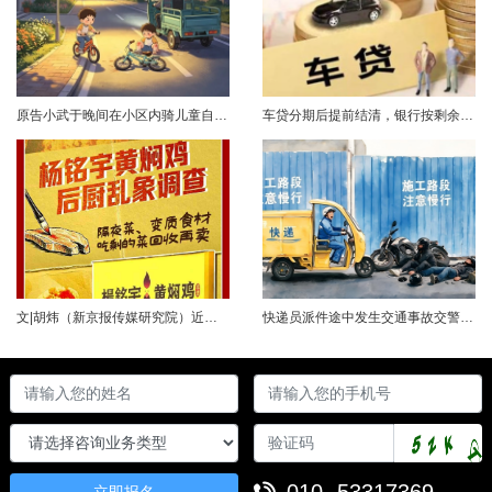
原告小武于晚间在小区内骑儿童自行车与被告常某驾驶的电动三轮车发生碰撞，致使小武受伤且自行车损坏。事发后，小武及其法定代理人与被告多次协商未果，遂诉至法院请求得到赔偿。菏泽经济开发区人民法院经审理后认为，被告常某驾驶电动三轮车，与骑儿童自行车的小武在小区内主干道发生碰撞一案事实清楚。小武作为一名年仅7岁的未成年人，骑儿童自行车由小道汇入主路时车速较快，致使在主路行驶的常某躲闪不及，并且事故发生时小武......
车贷分期后提前结清，银行按剩余未摊本金9%收取违约金，借款人以条款无效、标准过高诉至法院，能否得到支持？近日，株洲市天元区法院审理了这起案件。（图源网络 侵删）基本案情2025年2月4日，李四（化名）与某银行分行签订汽车分期借款合同，约定借款46万元、分期60期偿还，按等本等息方式还款；合同明确提前还款违约金按剩余未摊本金9%收取，提前还款申请无法撤销，正常还款满24期提前还款可免收违约金。相关条......
文|胡炜（新京报传媒研究院）近日，《经济参考报》的一篇关于婴幼儿纸尿裤的调查报道引爆舆论。涉事品牌、检测机构、行业协会先后发声，各方说法相互矛盾，公众焦虑情绪持续发酵。当事件陷入“罗生门”时，有一种声音悄然流传：媒体盯着问题不放，是在刻意挑刺，就是“找茬”。真是这样吗？中国行业报协会于6月23日公开发声，明确支持《经济参考报》的舆论监督行为，并呼吁社会各界支持媒体监督，推动行业规范与治理升级。 0......
快递员派件途中发生交通事故交警部门认定全责公司赔付93万余元后一纸诉状向快递员全额追偿交通事故全责是否等同于法律上的重大过失用人单位赔付后能否向员工追偿基本案情快递员张某与某服务外包有限公司存在劳动关系。某日，张某派送快递途经施工路段，现场围挡占据大半道路，张某驾驶快递三轮车紧贴施工围挡行驶，在行驶过程中与对向驾驶二轮摩托车的罗某发生碰撞引发事故，致罗某、卢某受伤及车辆受损，卢某伤情严重。交警部门......