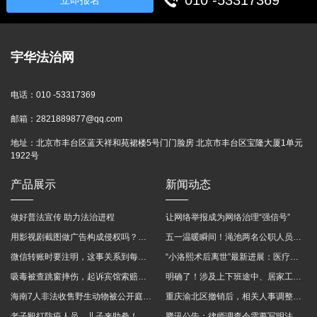
010 -53317369
立即报名
宇华法治网
电话：
010 -53317369
邮箱：
2821889877@qq.com
地址：
北京市丰台区蓝天祥和苑裙楼5号门门脸房 北京市丰台区宝隆大厦1单元
1922号
产品展示
新闻动态
做好普法宣传 助力法治进程
让网络举报成为网络治理“强信号”
用影视剧截图做广告构成侵权吗？法院这样判
五一温暖瞬间！渑池两名公职人员，路遇车祸挺身而出
微信转账时要注明，这事关系到每个人……
“小洛熙术后离世”最新进展：医疗事故鉴定已启动
吸毒被查跳窗摔伤，起诉宾馆索赔，法院这样判！
明确了！涉及上下班途中、居家工作等，这些情形可认定工伤→
海南7人非法收售野生动物被公开庭审 涉案金额2100多万
重庆渝北区撤销后，相关人事调整再披露
老子殴打防疫人员、儿子来助拳！均被判刑
腾讯公告：律师调查令需要写明法官手机号，2025年12月31日后施行