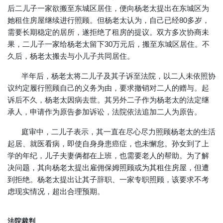
后二儿子一家欲搬至东城区居住，便向杨老太提出在东城区为
她租住房屋继续进行照顾。但杨老太认为，自己已经80多岁，
需要长期稳定的居所，遂拒绝了租房的提议。双方多次协商未
果，二儿子一家给杨老太留下30万元后，搬至东城区居住。不
久后，杨老太搬去与小儿子共同居住。
半年后，杨老太将二儿子及其子诉至法院，以二人未依照协
议约定履行照顾自己的义务为由，要求撤销对二人的赠与。起
诉后不久，杨老太因病去世。其另外二子作为杨老太的法定继
承人，申请作为原告参加诉讼，法院依法追加二人为原告。
庭审中，二儿子表示，其一直在尽心尽力照顾杨老太的生活
起居、就医看病，即使自身身患癌症，也未懈怠。孙女到了上
学的年纪，儿子夫妻俩都在上班，也需要老人的帮助。为了解
决问题，其向杨老太提出雇佣保姆照顾或为其租住房屋，但遭
到拒绝。杨老太提出让其子辞职、一家专职照顾，该要求不考
虑现实情况，超出合理预期。
法院裁判