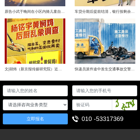
原告小武于晚间在小区内骑儿童自行车与被告常某驾驶的电动三轮车发生碰撞，致使小武受伤且自行车损坏。事发后，小武及其法定代理人与被告多次协商未果，遂诉至法院请求得到赔偿。菏泽经济开发区人民法院经审理后认为，被告常某驾驶电动三轮车，与骑儿童自行车的小武在小区内主干道发生碰撞一案事实清楚。小武作为一名年仅7岁的未成年人，骑儿童自行车由小道汇入主路时车速较快，致使在主路行驶的常某躲闪不及，并且事故发生时小武......
车贷分期后提前结清，银行按剩余未摊本金9%收取违约金，借款人以条款无效、标准过高诉至法院，能否得到支持？近日，株洲市天元区法院审理了这起案件。（图源网络 侵删）基本案情2025年2月4日，李四（化名）与某银行分行签订汽车分期借款合同，约定借款46万元、分期60期偿还，按等本等息方式还款；合同明确提前还款违约金按剩余未摊本金9%收取，提前还款申请无法撤销，正常还款满24期提前还款可免收违约金。相关条......
文|胡炜（新京报传媒研究院）近日，《经济参考报》的一篇关于婴幼儿纸尿裤的调查报道引爆舆论。涉事品牌、检测机构、行业协会先后发声，各方说法相互矛盾，公众焦虑情绪持续发酵。当事件陷入“罗生门”时，有一种声音悄然流传：媒体盯着问题不放，是在刻意挑刺，就是“找茬”。真是这样吗？中国行业报协会于6月23日公开发声，明确支持《经济参考报》的舆论监督行为，并呼吁社会各界支持媒体监督，推动行业规范与治理升级。 0......
快递员派件途中发生交通事故交警部门认定全责公司赔付93万余元后一纸诉状向快递员全额追偿交通事故全责是否等同于法律上的重大过失用人单位赔付后能否向员工追偿基本案情快递员张某与某服务外包有限公司存在劳动关系。某日，张某派送快递途经施工路段，现场围挡占据大半道路，张某驾驶快递三轮车紧贴施工围挡行驶，在行驶过程中与对向驾驶二轮摩托车的罗某发生碰撞引发事故，致罗某、卢某受伤及车辆受损，卢某伤情严重。交警部门......
010 -53317369
立即报名