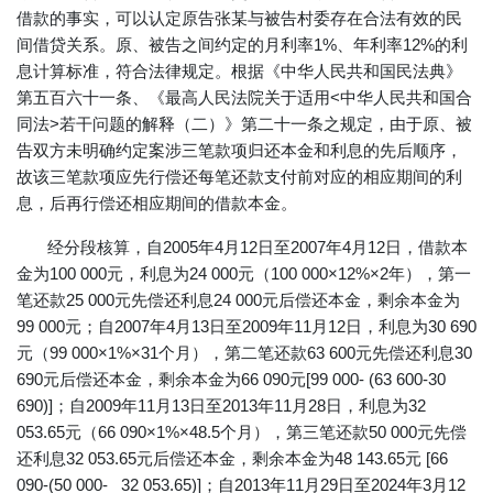
借款的事实，可以认定原告张某与被告村委存在合法有效的民
间借贷关系。原、被告之间约定的月利率1%、年利率12%的利
息计算标准，符合法律规定。根据《中华人民共和国民法典》
第五百六十一条、《最高人民法院关于适用<中华人民共和国合
同法>若干问题的解释（二）》第二十一条之规定，由于原、被
告双方未明确约定案涉三笔款项归还本金和利息的先后顺序，
故该三笔款项应先行偿还每笔还款支付前对应的相应期间的利
息，后再行偿还相应期间的借款本金。
经分段核算，自2005年4月12日至2007年4月12日，借款本
金为100 000元，利息为24 000元（100 000×12%×2年），第一
笔还款25 000元先偿还利息24 000元后偿还本金，剩余本金为
99 000元；自2007年4月13日至2009年11月12日，利息为30 690
元（99 000×1%×31个月），第二笔还款63 600元先偿还利息30
690元后偿还本金，剩余本金为66 090元[99 000- (63 600-30
690)]；自2009年11月13日至2013年11月28日，利息为32
053.65元（66 090×1%×48.5个月），第三笔还款50 000元先偿
还利息32 053.65元后偿还本金，剩余本金为48 143.65元 [66
090-(50 000- 32 053.65)]；自2013年11月29日至2024年3月12