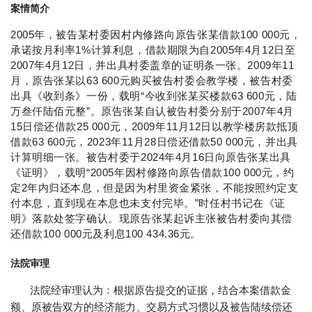
案情简介
2005年，被告某村委因村内修路向原告张某借款100 000元，
承诺按月利率1%计算利息，借款期限为自2005年4月12日至
2007年4月12日，并出具村委盖章的证明条一张。2009年11
月，原告张某以63 600元购买被告村委会教学楼，被告村委
出具《收到条》一份，载明“今收到张某买楼款63 600元，陆
万叁仟陆佰元整”。原告张某自认被告村委分别于2007年4月
15日偿还借款25 000元，2009年11月12日以教学楼房款抵顶
借款63 600元，2023年11月28日偿还借款50 000元，并出具
计算明细一张。被告村委于2024年4月16日向原告张某出具
《证明》，载明“2005年因村修路向原告借款100 000元，约
定2年内归还本息，但是因为村里资金紧张，不能按照约定支
付本息，直到现在本息也未支付完毕。”时任村书记在《证
明》落款处签字确认。现原告张某起诉主张被告村委向其偿
还借款100 000元及利息100 434.36元。
法院审理
法院经审理认为：根据原告提交的证据，结合本案借款金
额、原被告双方的经济能力、交易方式习惯以及被告陆续偿还