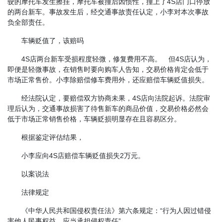
驶的摩托车发生擦挂，摩托车被撞后因惯性，撞上了4S店门口停放
的两台新车。事故发生后，经交通事故责任认定，小李对本次事故
负全部责任。
车辆贬值了，该赔吗
4S店两台新车受损程度轻微，修复费用不高。 但4S店认为，
即便是轻微事故，在销售时要向购车人告知，交易价格肯定会低于
市场正常售价。小李除赔偿修车费用外，还应赔偿车辆贬值损失。
经法院认定，要赔偿双方协商未果，4S店向法院起诉。法院审
理后认为，交通事故损害了待售新车的商品价值，交易价格必然会
低于市场正常销售价格，车辆贬损明显存在且容易区分。
根据鉴定评估结果，
小李应向4S店赔偿车辆贬值损失2万元。
以案说法
法律规定
《中华人民共和国侵权责任法》第六条规定：“行为人因过错侵
害他人民事权益，应当承担侵权责任”。