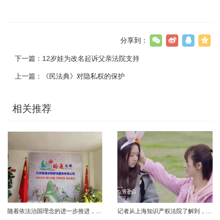
分享到：
下一篇：
12岁娃为改名起诉父亲法院支持
上一篇：
《民法典》对隐私权的保护
相关推荐
随着依法治国理念的进一步推进，人民群众的法律意识也不断增强。利用法律来维护自己合法权益，已经成为大多数人民群众的共识。在诸多的新闻报道中，“拿起法律武器来维护自己的合法权益”早已成为多年的流行词。人民群众法律意识不断增强，提高司法公信、执法水平和公民自觉遵纪守法、参与法律监督的积极性，加强社会主义法治建设，这些都是实现依法治国的前提。 图为公司外景图这些成就的取得，离不开广大律师群体和法务工作者辛......
记者从上海知识产权法院了解到，近日，该院对一起侵犯信息网络传播权案件作出二审判决，认为某电商店铺在销售电视剧《亲爱的，热爱的》“韩商言同款”上衣时，未经许可使用该电视剧截图画面侵犯著作权。法院介绍，该案中，剧酷公司享有电视剧《亲爱的，热爱的》著作权。剧酷公司发现，隆科公司未经许可在其运营的网络店铺内使用该电视剧截图画面，并销售该截图画面中男主角韩商言所穿的“同款”黑色短款上衣。剧酷公司认为隆科公司......