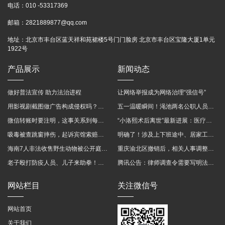
电话：
010 -53317369
邮箱：
2821889877@qq.com
地址：
北京市丰台区蓝天祥和苑裙楼5号门门脸房 北京市丰台区宝隆大厦1单元
1922号
产品展示
新闻动态
做好普法宣传 助力法治进程
让网络举报成为网络治理“强信号”
用影视剧截图做广告构成侵权吗？法院这样判
五一温暖瞬间！渑池两名公职人员，路遇车祸挺身而出
微信转账时要注明，这事关系到每个人……
“小洛熙术后离世”最新进展：医疗事故鉴定已启动
吸毒被查跳窗摔伤，起诉宾馆索赔，法院这样判！
明确了！涉及上下班途中、居家工作等，这些情形可认定工伤→
海南7人非法收售野生动物被公开庭审 涉案金额2100多万
重庆渝北区撤销后，相关人事调整再披露
老子殴打防疫人员、儿子来助拳！均被判刑
腾讯公告：律师调查令需要写明法官手机号，2025年12月31日后施行
网站栏目
关注微信号
网站首页
关于我们