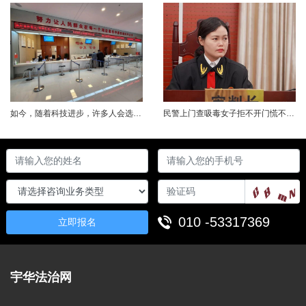
如今，随着科技进步，许多人会选择通过微信、支付宝等多种方式转账，需要注意的是，在转账过程中应当明确备注转账款项用途，否则一旦发生纠纷，将会承担举证不能的后果。近日，青海省西宁中院对一起因微信转账未注明款项用途的劳务纠纷上诉案依法作出二审判决，驳回上诉，维持原判。占某某与高某某产生劳务合同纠纷，西宁市城西区人民法院作出一审民事判决，由高某某于判决生效后七日内向占某某支付劳务工资50000元。宣判后，...
民警上门查吸毒女子拒不开门慌不择路从所住宾馆三楼窗户一跃而下试图逃跑却摔成七级伤残事后向宾馆索赔31万究竟谁之过？看看法院如何明辨是非！基本案情在河南省信阳市平桥区某宾馆三楼某房间内，胡某和朋友詹某正在吸食由胡某带来的冰毒。下午5时，民警到该宾馆执行公务，前往胡某所在房间查看情况。宾馆工作人员敲门后，胡某应答，但始终拒绝开门，后民警使用宾馆总卡打开房门。胡某在民警进入房间之后，从房间窗户向外跳出后......
010 -53317369
立即报名
宇华法治网