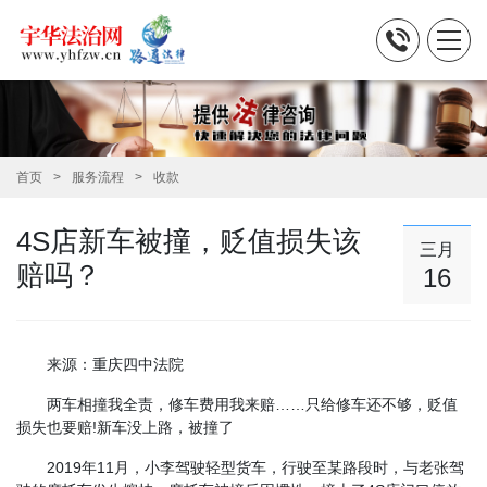
首页
服务流程
收款
4S店新车被撞，贬值损失该
三月
赔吗？
16
来源：重庆四中法院
两车相撞我全责，修车费用我来赔……只给修车还不够，贬值
损失也要赔!新车没上路，被撞了
2019年11月，小李驾驶轻型货车，行驶至某路段时，与老张驾